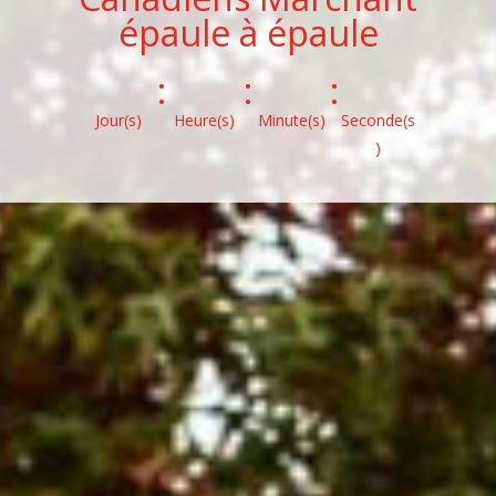
épaule à épaule
:
:
:
Jour(s)
Heure(s)
Minute(s)
Seconde(s
)