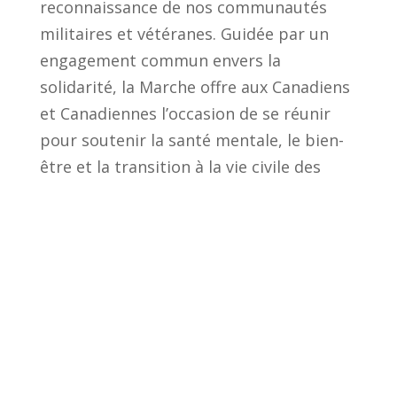
reconnaissance de nos communautés
militaires et vétéranes. Guidée par un
engagement commun envers la
solidarité, la Marche offre aux Canadiens
et Canadiennes l’occasion de se réunir
pour soutenir la santé mentale, le bien-
être et la transition à la vie civile des
vétérans.
Notre mission est d’unir les
communautés de tout le pays grâce à un
mouvement national qui transforme la
sensibilisation en actions concrètes
soutenant les programmes et services
qui aident les vétérans, les militaires en
service actif et leurs familles à