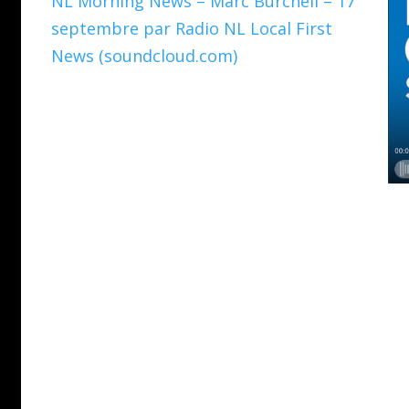
NL Morning News – Marc Burchell – 17
septembre par Radio NL Local First
News (soundcloud.com)